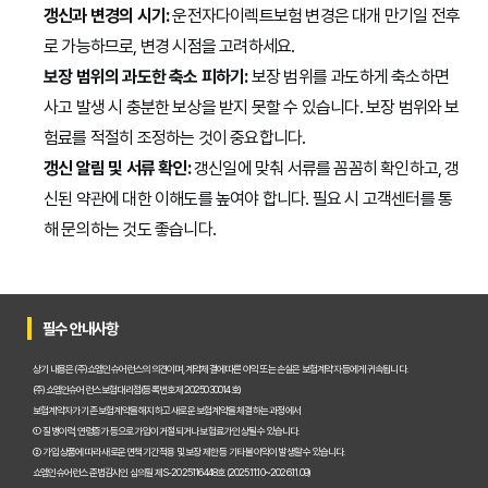
갱신과 변경의 시기:
운전자다이렉트보험 변경은 대개 만기일 전후
로 가능하므로, 변경 시점을 고려하세요.
보장 범위의 과도한 축소 피하기:
보장 범위를 과도하게 축소하면
사고 발생 시 충분한 보상을 받지 못할 수 있습니다. 보장 범위와 보
험료를 적절히 조정하는 것이 중요합니다.
갱신 알림 및 서류 확인:
갱신일에 맞춰 서류를 꼼꼼히 확인하고, 갱
신된 약관에 대한 이해도를 높여야 합니다. 필요 시 고객센터를 통
해 문의하는 것도 좋습니다.
필수 안내사항
상기 내용은 (주)쇼엠인슈어런스의 의견이며, 계약체결에 따른 이익 또는 손실은 보험계약자 등에게 귀속됩니다.
(주)쇼엠인슈어런스 보험대리점(등록번호 제2025030014호)
보험계약자가 기존 보험계약을 해지하고 새로운 보험계약을 체결하는 과정에서
① 질병이력, 연령증가 등으로 가입이 거절되거나 보험료가 인상될 수 있습니다.
② 가입 상품에 따라 새로운 면책기간 적용 및 보장 제한 등 기타 불이익이 발생할 수 있습니다.
쇼엠인슈어런스 준법감시인 심의필 제S-2025116448호 (2025.11.10~2026.11.09)