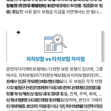
는 것이 좋습니다. 여러 보험사의 견적을 비교하여, 같은 보
합보험 가입이 필요합니다.
인배상Ⅰ은 의무가입이며, 대인배상Ⅱ는 추가로 가입할 수 있
보험금 지급 과정에서는 보험계약자의 의견을 청취해야 하
장 내용이라도 더 저렴한 보험료를 제공하는 보험사를 선택
습니다.
며, 정당한 사유 없이 보험금 지급을 지연해서는 안 됩니다.
하는 것이 유리합니다.
대물배상:
또한, 사고 발생 시 즉시 보험사에 사고 접수를 하고, 필요한
사고로 인해 상대 차량이나 건물, 가로등, 신호등
추가 보장 특약 가입 고려
등 재물에 손해를 입힌 경우 보상해 줍니다. 기본적으로 일
증빙자료를 제출해야 원활한 보상이 가능합니다.
최근에는 차량 도난, 자연재해, 렌터카 비용 보장 등의 특약
정 금액까지 보장되며, 추가 가입을 통해 보장 한도를 높일
도 제공됩니다. 운행 환경과 생활 패턴에 맞춰 이러한 추가
수 있습니다.
보장을 고려하면 더 안전하게 운전할 수 있습니다.
자기신체사고(또는 자동차상해):
운전자인 본인 및 동승자
의 치료비, 사망 시 보상금 등을 보장합니다. 자동차상해 특
약에 가입하면 보장 범위가 확대됩니다.
자차보험 vs 타차보험 차이점
자기차량손해(자차보험):
본인의 차량이 사고로 인해 파손
되었을 때 수리비를 보장받을 수 있습니다. 다만, 자기부담
운전자다이렉트보험에는 다양한 보장 유형이 있으며, 그중
금이 발생할 수 있으며, 보험료가 높아질 수 있습니다.
에서도 자차보험(자기차량손해보험)과 타차보험(타인차량
무보험차 상해:
무보험 차량과의 사고로 인해 본인이 다쳤을
손해보험)은 주요한 보장 방식입니다. 두 보험은 각각 차량
자차보험(자기차량손해보험) 개요
경우 치료비를 보장받을 수 있습니다.
사고 발생 시 보상 범위와 적용 대상이 다르므로 차이점을
자차보험은 본인의 차량이 사고로 인해 손해를 입었을 때
긴급출동 서비스:
차량이 고장 났을 때 견인, 배터리 충전,
정확히 이해하는 것이 중요합니다.
이를 보상하는 보험입니다. 차량 충돌, 전복, 추락, 화재, 도
타이어 교체 등의 서비스를 제공하는 특약입니다.
난 등 다양한 사고로 인한 피해를 보장하며, 본인이 가해자
타차보험(타인차량손해보험) 개요
인 경우에도 보상이 가능합니다. 단, 자차보험은 선택 가입
타차보험은 본인의 차량이 아닌 타인의 차량을 운전하다가