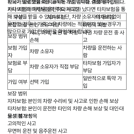
항목이므로 보험료를 고려해 가입 여부를 결정해야 합니다.
사고가 발생했을 때 적용되는 보험입니다. 예를 들어, 렌터
카나 지인의 차량을 운전하다 사고가 났다면 타차보험을 통
자차보험과 타차보험의 주요 차이점
해 보상을 받을 수 있습니다. 단, 차량 소유자의 동의 없이
구분
자차보험
타차보험
운전한 경우나 가족 소유 차량에는 적용되지 않는 경우가
보장 대상
본인 소유 차량
타인의 차량
많으므로 가입 전 약관을 확인해야 합니다.
사고, 화재, 도난 등 차량
타인 차량 운전 중 사
보장 범위
손해
고
보험 가입
차량을 운전하는 사
차량 소유자
자
람
보험료 부
타차보험 가입자가
차량 소유자가 직접 부담
담
부담
일반적으로 특약 가
가입 여부
선택 가입
입
보장 범위
자차보험: 본인의 차량 수리비 및 사고로 인한 손해 보상
타차보험: 본인이 운전한 타인의 차량 손해 보상 및 대인·대
물 피해 보상
보상 불가 항목
고의적인 사고
무면허 운전 및 음주운전 사고