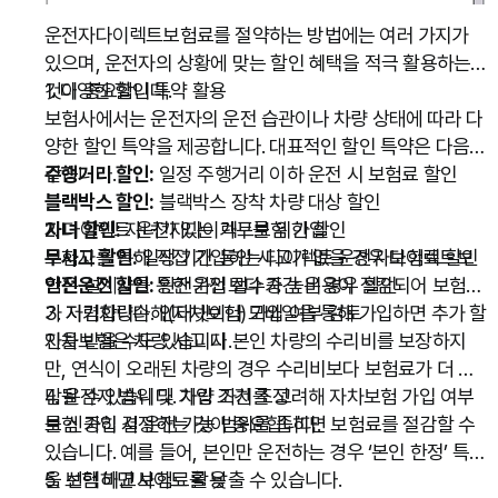
도 제공됩니다. 운행 환경과 생활 패턴에 맞춰 이러한 추가
운전자다이렉트보험료를 절약하는 방법에는 여러 가지가
보장을 고려하면 더 안전하게 운전할 수 있습니다.
있으며, 운전자의 상황에 맞는 할인 혜택을 적극 활용하는
것이 중요합니다.
1. 다양한 할인 특약 활용
보험사에서는 운전자의 운전 습관이나 차량 상태에 따라 다
양한 할인 특약을 제공합니다. 대표적인 할인 특약은 다음과
같습니다.
주행거리 할인:
일정 주행거리 이하 운전 시 보험료 할인
블랙박스 할인:
블랙박스 장착 차량 대상 할인
자녀 할인:
2. 다이렉트 운전자다이렉트보험 가입
자녀가 있는 가구를 위한 할인
무사고 할인:
보험사를 통해 직접 가입하는 다이렉트 운전자다이렉트보
일정 기간 동안 사고가 없을 경우 보험료 할인
안전운전 할인:
험은 설계사를 통한 가입보다 중간 비용이 절감되어 보험료
안전운전 점수가 높은 경우 할인
가 저렴합니다. 인터넷이나 모바일을 통해 가입하면 추가 할
3. 자기차량손해(자차보험) 가입 여부 검토
인을 받을 수도 있습니다.
자차보험은 차량 사고 시 본인 차량의 수리비를 보장하지
만, 연식이 오래된 차량의 경우 수리비보다 보험료가 더 부
담될 수 있습니다. 차량 가치를 고려해 자차보험 가입 여부
4. 운전자 범위 및 가입 조건 조정
를 신중히 결정하는 것이 중요합니다.
보험 가입 시 운전 가능 범위를 좁히면 보험료를 절감할 수
있습니다. 예를 들어, 본인만 운전하는 경우 ‘본인 한정’ 특약
을 선택하면 보험료를 낮출 수 있습니다.
5. 보험 비교사이트 활용