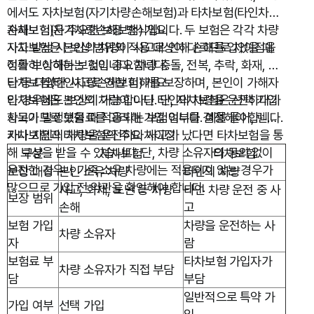
에서도 자차보험(자기차량손해보험)과 타차보험(타인차량
손해보험)은 주요한 보장 방식입니다. 두 보험은 각각 차량
자차보험(자기차량손해보험) 개요
사고 발생 시 보상 범위와 적용 대상이 다르므로 차이점을
자차보험은 본인의 차량이 사고로 인해 손해를 입었을 때
정확히 이해하는 것이 중요합니다.
이를 보상하는 보험입니다. 차량 충돌, 전복, 추락, 화재, 도
난 등 다양한 사고로 인한 피해를 보장하며, 본인이 가해자
타차보험(타인차량손해보험) 개요
인 경우에도 보상이 가능합니다. 단, 자차보험은 선택 가입
타차보험은 본인의 차량이 아닌 타인의 차량을 운전하다가
항목이므로 보험료를 고려해 가입 여부를 결정해야 합니다.
사고가 발생했을 때 적용되는 보험입니다. 예를 들어, 렌터
카나 지인의 차량을 운전하다 사고가 났다면 타차보험을 통
자차보험과 타차보험의 주요 차이점
해 보상을 받을 수 있습니다. 단, 차량 소유자의 동의 없이
구분
자차보험
타차보험
운전한 경우나 가족 소유 차량에는 적용되지 않는 경우가
보장 대상
본인 소유 차량
타인의 차량
많으므로 가입 전 약관을 확인해야 합니다.
사고, 화재, 도난 등 차량
타인 차량 운전 중 사
보장 범위
손해
고
보험 가입
차량을 운전하는 사
차량 소유자
자
람
보험료 부
타차보험 가입자가
차량 소유자가 직접 부담
담
부담
일반적으로 특약 가
가입 여부
선택 가입