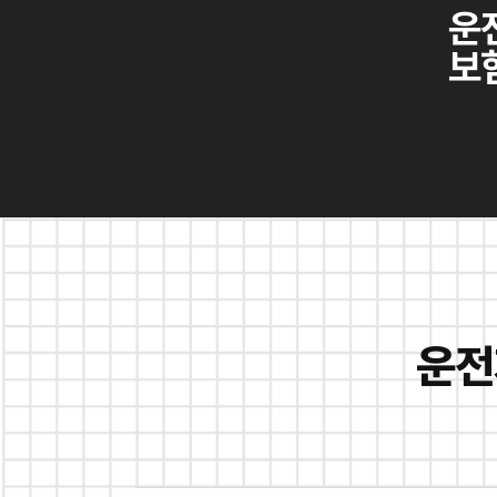
운
보
운전